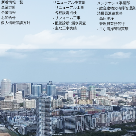
新着情報一覧
リニューアル事業部
メンテナンス事業部
企業方針
リニューアル工事
総合建物の清掃管理業
企業情報
各種設備点検
清掃員派遣業務
お問合せ
リフォーム工事
高圧洗浄
個人情報保護方針
配管診断･漏水調査
管理員業務代行
主な工事実績
主な清掃管理実績