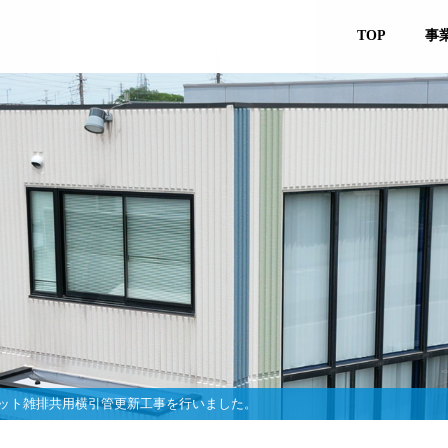
TOP
事
ピット雑排共用横引管更新工事を行いました。