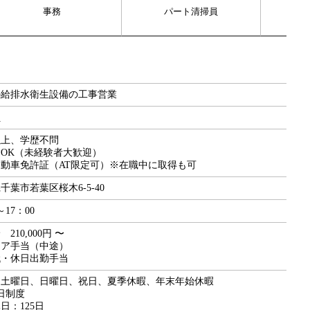
事務
パート清掃員
の給排水衛生設備の工事営業
員
以上、学歴不問
OK（未経験者大歓迎）
動車免許証（AT限定可）※在職中に取得も可
千葉市若葉区桜木6-5-40
～17：00
210,000円 〜
リア手当（中途）
代・休日出勤手当
：土曜日、日曜日、祝日、夏季休暇、年末年始休暇
日制度
日：125日