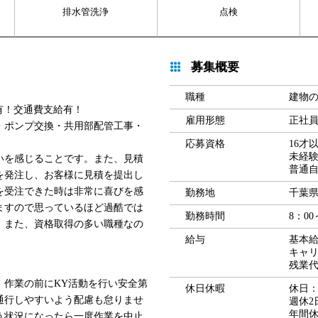
排水管洗浄
点検
募集概要
職種
建物
有！交通費支給有！
雇用形態
正社
・ポンプ交換・共用部配管工事・
応募資格
16才
未経験
いを感じることです。また、見積
普通自
を発注し、お客様に見積を提出し
を受注できた時は非常に喜びを感
勤務地
千葉県
ますので思っているほど過酷では
勤務時間
8：00
。また、資格取得の多い職種なの
給与
基本給 
キャ
残業
。作業の前にKY活動を行い安全第
休日休暇
休日
通行しやすいよう配慮も怠りませ
週休2
年間休
う状況になったら一度作業を中止