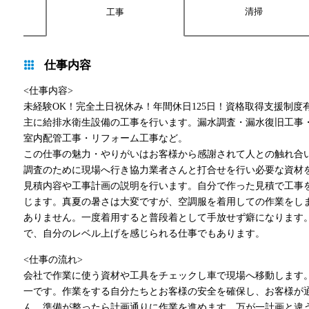
清掃
工事
仕事内容
<仕事内容>
未経験OK！完全土日祝休み！年間休日125日！資格取得支援制度
主に給排水衛生設備の工事を行います。漏水調査・漏水復旧工事
室内配管工事・リフォーム工事など。
この仕事の魅力・やりがいはお客様から感謝されて人との触れ合
調査のために現場へ行き協力業者さんと打合せを行い必要な資材
見積内容や工事計画の説明を行います。自分で作った見積で工事
じます。真夏の暑さは大変ですが、空調服を着用しての作業をし
ありません。一度着用すると普段着として手放せず癖になります
で、自分のレベル上げを感じられる仕事でもあります。
<仕事の流れ>
会社で作業に使う資材や工具をチェックし車で現場へ移動します
一です。作業をする自分たちとお客様の安全を確保し、お客様が
ん。準備が整ったら計画通りに作業を進めます。万が一計画と違