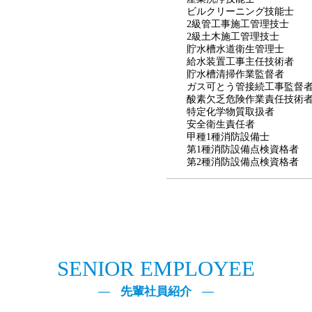
ビルクリーニング技能士
2級管工事施工管理技士
2級土木施工管理技士
貯水槽水道衛生管理士
給水装置工事主任技術者
貯水槽清掃作業監督者
ガス可とう管接続工事監督
酸素欠乏危険作業責任技術
特定化学物質取扱者
安全衛生責任者
甲種1種消防設備士
第1種消防設備点検資格者
第2種消防設備点検資格者
SENIOR EMPLOYEE
先輩社員紹介